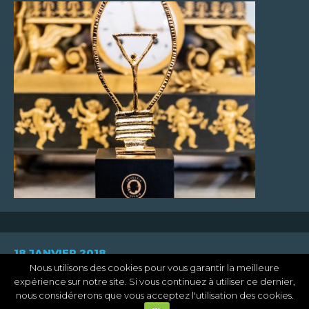
CAS
D’APPLICATION
18 JANVIER 2018
Nos
solutions
Nous utilisons des cookies pour vous garantir la meilleure
sur
Workshop « innovation en
expérience sur notre site. Si vous continuez à utiliser ce dernier,
le
hydrométrie » 2017
nous considérerons que vous acceptez l'utilisation des cookies.
terrain