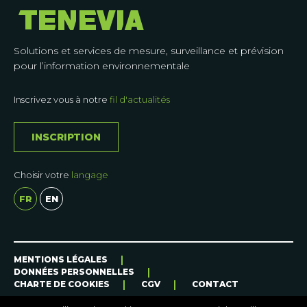
Solutions et services de mesure, surveillance et prévision
pour l’information environnementale
Inscrivez vous à notre
fil d'actualités
INSCRIPTION
Choisir votre
langage
FR
EN
CAS
MENTIONS LÉGALES
DONNÉES PERSONNELLES
D’APPLICATION
CHARTE DE COOKIES
CGV
CONTACT
Nos
solutions