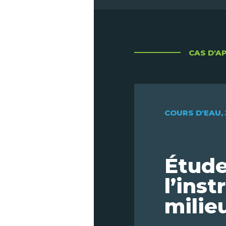
CAS D'A
COURS D'EAU
,
Étude
l’ins
milie