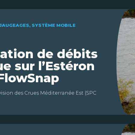
F
JAUGEAGES
,
SYSTÈME MOBILE
ation de débits
ue sur l’Estéron
 FlowSnap
vision des Crues Méditerranée Est (SPC