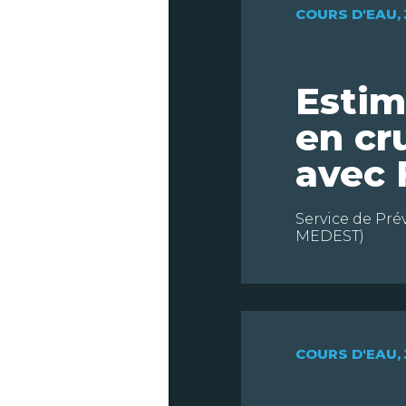
COURS D'EAU
,
Estim
en cr
avec
Service de Pré
MEDEST)
COURS D'EAU
,
CAS
D’APPLI