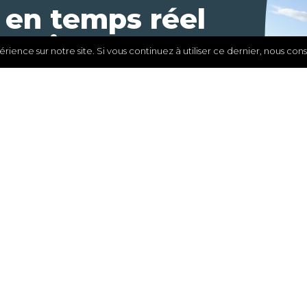
 en temps réel
rrain
station
érience sur notre site. Si vous continuez à utiliser ce dernier, nous con
métrique non
oque
tionale du Rhône (CNR)
JAUGEAGES
,
STATION FIXE
 de débits de crue