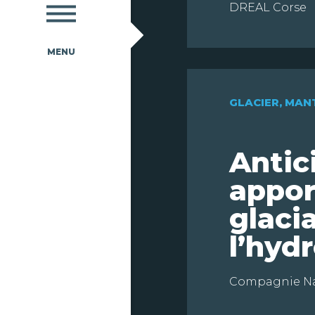
DREAL Corse
GLACIER
,
MANT
Antic
appor
glaci
l’hydr
Compagnie Na