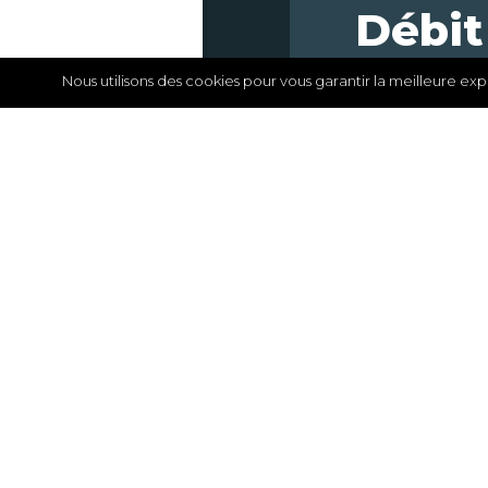
Débit
Nos solutions sur le te
pour 
Nous utilisons des cookies pour vous garantir la meilleure exp
hydro
univ
Compagnie Na
COURS D'EAU
,
Suivi