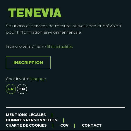
Solutions et services de mesure, surveillance et prévision
pour l’information environnementale
Inscrivez vous à notre
fil d'actualités
INSCRIPTION
Choisir votre
langage
FR
EN
CAS
MENTIONS LÉGALES
DONNÉES PERSONNELLES
D’APPLICATION
CHARTE DE COOKIES
CGV
CONTACT
Nos